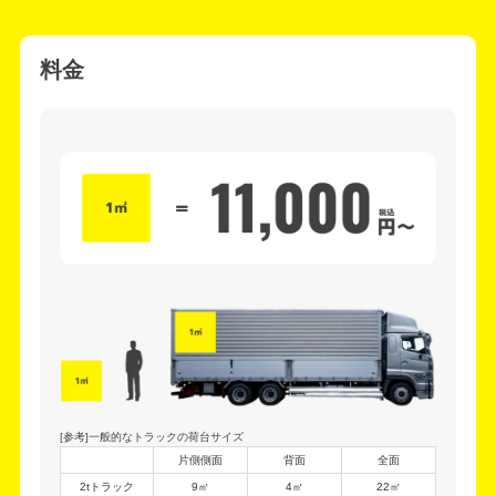
料金
[参考]一般的なトラックの荷台サイズ
片側側面
背面
全面
2tトラック
9㎡
4㎡
22㎡